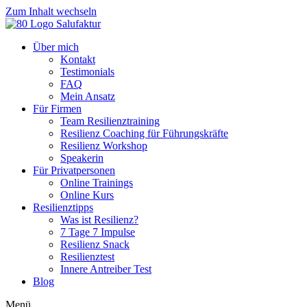
Zum Inhalt wechseln
Über mich
Kontakt
Testimonials
FAQ
Mein Ansatz
Für Firmen
Team Resilienztraining
Resilienz Coaching für Führungskräfte
Resilienz Workshop
Speakerin
Für Privatpersonen
Online Trainings
Online Kurs
Resilienztipps
Was ist Resilienz?
7 Tage 7 Impulse
Resilienz Snack
Resilienztest
Innere Antreiber Test
Blog
Menü