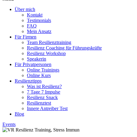
Über mich
Kontakt
Testimonials
FAQ
Mein Ansatz
Für Firmen
Team Resilienztraining
Resilienz Coaching für Führungskräfte
Resilienz Workshop
Speakerin
Für Privatpersonen
Online Trainings
Online Kurs
Resilienztipps
Was ist Resilienz?
7 Tage 7 Impulse
Resilienz Snack
Resilienztest
Innere Antreiber Test
Blog
Events