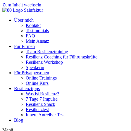
Zum Inhalt wechseln
Über mich
Kontakt
Testimonials
FAQ
Mein Ansatz
Für Firmen
Team Resilienztraining
Resilienz Coaching für Führungskräfte
Resilienz Workshop
Speakerin
Für Privatpersonen
Online Trainings
Online Kurs
Resilienztipps
Was ist Resilienz?
7 Tage 7 Impulse
Resilienz Snack
Resilienztest
Innere Antreiber Test
Blog
Menü